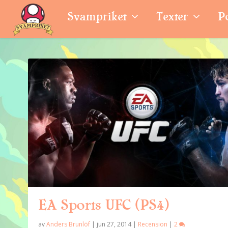
Svampriket
Texter
P
EA Sports UFC (PS4)
av
Anders Brunlöf
|
jun 27, 2014
|
Recension
|
2