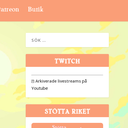
atreon
Butik
TWITCH
på
Arkiverade livestreams

Youtube
STÖTTA RIKET