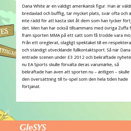
Dana White är en väldigt amerikansk figur. Han är väld
bredaxlad och bufflig, tar mycket plats, svär ofta och 
inte rädd för att kasta skit åt dem som han tycker fört
det. Men han har också tillsammans med övriga Zuffa 
fram sporten MMA på ett sätt som få trodde vara möjl
Från ett oreglerat, olagligt spektakel till en respekter
och ständigt utvecklande fullkontaktsport. Så när Dana
entrade scenen under E3 2012 och bekräftade nyhete
nu EA Sports skulle förvalta deras varumärke, så
bekräftade han även att sporten nu – äntligen – skulle 
den översättning till tv-spel som den hela tiden hade
förtjänat.