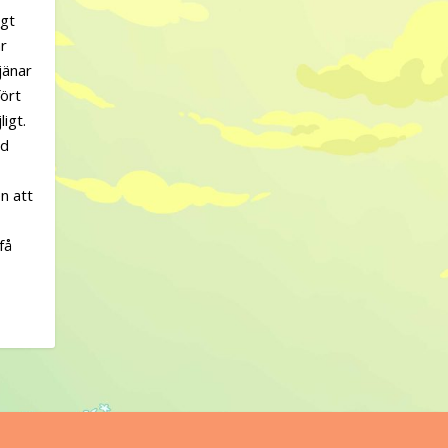
igt
är
jänar
fört
igt.
ad
n att
få