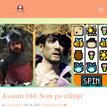
Avsnitt 530: Som på riktigt
av
Svampriket
|
feb 26, 2025
|
Svamppod
|
0