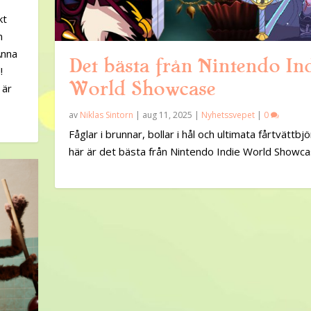
kt
n
Anna
Det bästa från Nintendo In
!
World Showcase
 är
av
Niklas Sintorn
|
aug 11, 2025
|
Nyhetssvepet
|
0
Fåglar i brunnar, bollar i hål och ultimata fårtvättbj
här är det bästa från Nintendo Indie World Showca