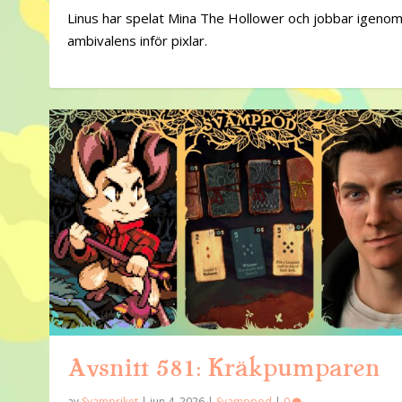
Linus har spelat Mina The Hollower och jobbar igenom
ambivalens inför pixlar.
Avsnitt 581: Kräkpumparen
av
Svampriket
|
jun 4, 2026
|
Svamppod
|
0