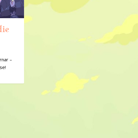
die
örnar –
se!