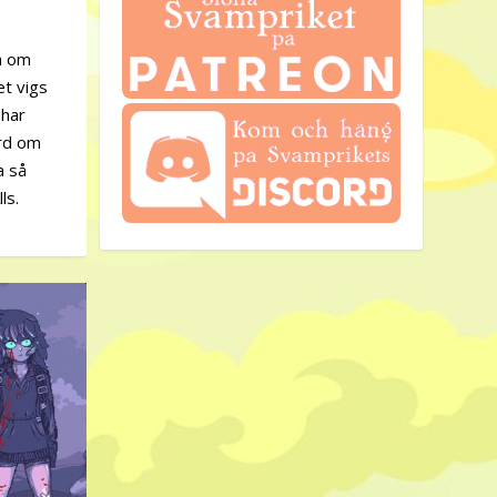
da om
et vigs
 har
ord om
a så
ls.