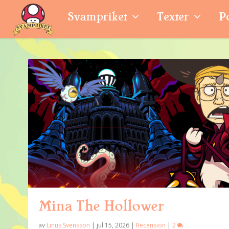
Svampriket
Texter
P
Mina The Hollower
av
Linus Svensson
|
jul 15, 2026
|
Recension
|
2