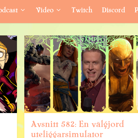
odcast
Video
Twitch
Discord
P
Avsnitt 582: En välgjord
uteliggarsimulator