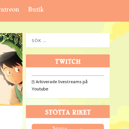
atreon
Butik
TWITCH
på
Arkiverade livestreams

Youtube
STÖTTA RIKET