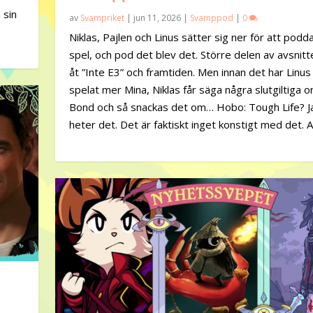
 sin
av
Svampriket
|
jun 11, 2026
|
Svamppod
|
0
Niklas, Pajlen och Linus sätter sig ner för att pod
spel, och pod det blev det. Större delen av avsnitt
åt ”Inte E3” och framtiden. Men innan det har Linus
spelat mer Mina, Niklas får säga några slutgiltiga 
Bond och så snackas det om… Hobo: Tough Life? J
heter det. Det är faktiskt inget konstigt med det. Al