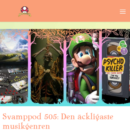
Svamppod 505: Den äckligaste
musikgenren