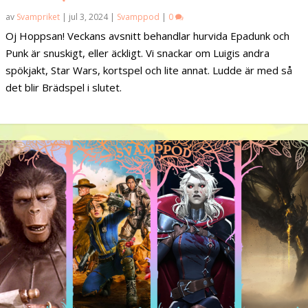
av
Svampriket
|
jul 3, 2024
|
Svamppod
|
0
Oj Hoppsan! Veckans avsnitt behandlar hurvida Epadunk och
Punk är snuskigt, eller äckligt. Vi snackar om Luigis andra
spökjakt, Star Wars, kortspel och lite annat. Ludde är med så
det blir Brädspel i slutet.