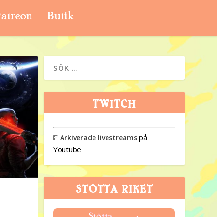
atreon
Butik
TWITCH
på
Arkiverade livestreams

Youtube
STÖTTA RIKET