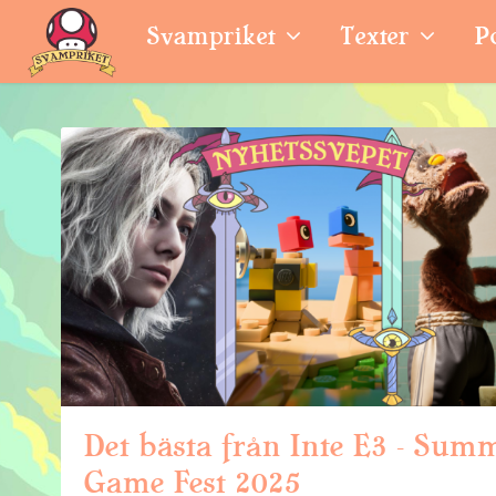
Svampriket
Texter
P
Det bästa från Inte E3 – Sum
Game Fest 2025