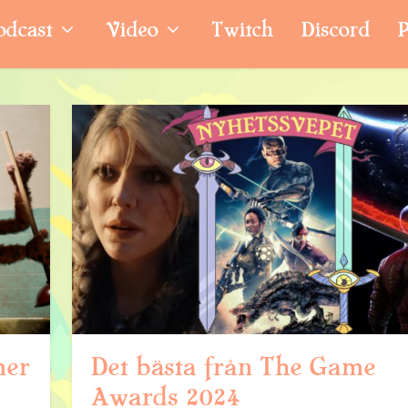
odcast
Video
Twitch
Discord
P
mer
Det bästa från The Game
Awards 2024