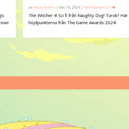
av
Niklas Sintorn
|
dec 16, 2024
|
Nyhetssvepet
|
0
ags
The Witcher 4! Sci fi från Naughty Dog! Turok? Här
show!
höjdpunkterna från The Game Awards 2024!