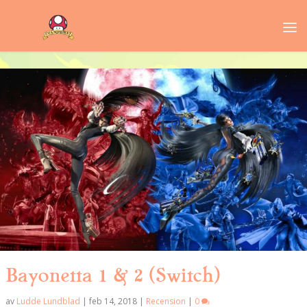
Bayonetta 1 & 2 (Switch)
av
Ludde Lundblad
|
feb 14, 2018
|
Recension
|
0