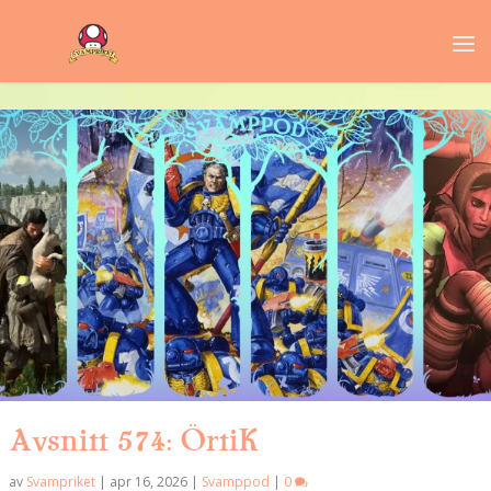
Avsnitt 574: ÖrtiK
av
Svampriket
|
apr 16, 2026
|
Svamppod
|
0