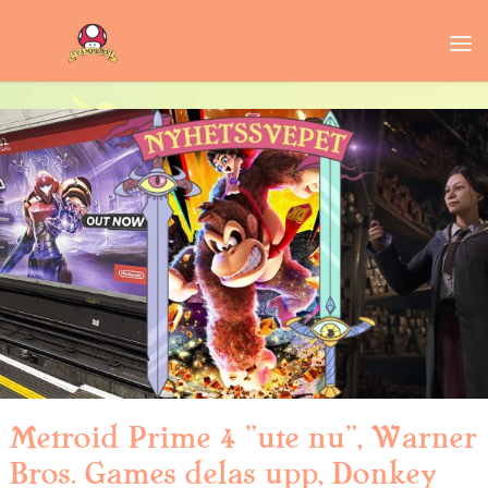
Metroid Prime 4 ”ute nu”, Warner
Bros. Games delas upp, Donkey