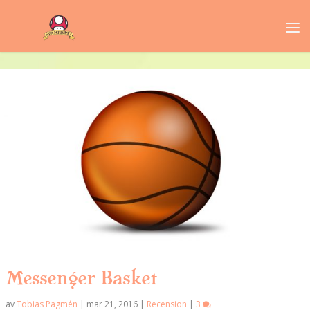
Messenger Basket
av
Tobias Pagmén
|
mar 21, 2016
|
Recension
|
3