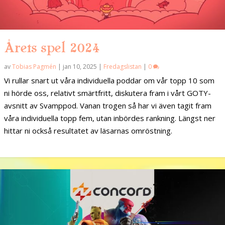
Årets spel 2024
av
Tobias Pagmén
|
jan 10, 2025
|
Fredagslistan
|
0
Vi rullar snart ut våra individuella poddar om vår topp 10 som
ni hörde oss, relativt smärtfritt, diskutera fram i vårt GOTY-
avsnitt av Svamppod. Vanan trogen så har vi även tagit fram
våra individuella topp fem, utan inbördes rankning. Längst ner
hittar ni också resultatet av läsarnas omröstning.