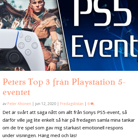
Peters Top 3 från Playstation 5-
eventet
av
Peter Ahonen
|
jun 12, 2020
|
Fredagslistan
|
6
Det är svårt att säga nått om allt från Sonys PS5-event, så
därför ville jag lite enkelt så här på fredagen samla mina tankar
om de tre spel som gav mig starkast emotionell respons
under visningen. Häng med och läs!