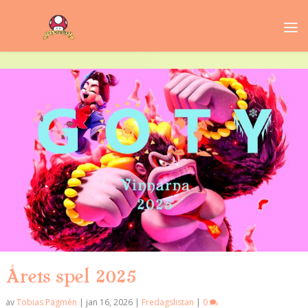
Årets spel 2025
av
Tobias Pagmén
|
jan 16, 2026
|
Fredagslistan
|
0