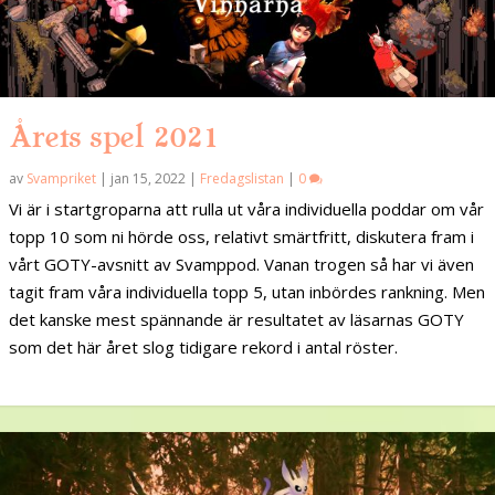
Årets spel 2021
av
Svampriket
|
jan 15, 2022
|
Fredagslistan
|
0
Vi är i startgroparna att rulla ut våra individuella poddar om vår
topp 10 som ni hörde oss, relativt smärtfritt, diskutera fram i
vårt GOTY-avsnitt av Svamppod. Vanan trogen så har vi även
tagit fram våra individuella topp 5, utan inbördes rankning. Men
det kanske mest spännande är resultatet av läsarnas GOTY
som det här året slog tidigare rekord i antal röster.