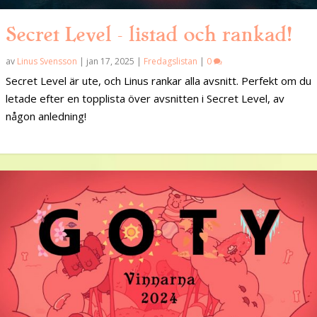
Secret Level – listad och rankad!
av
Linus Svensson
|
jan 17, 2025
|
Fredagslistan
|
0
Secret Level är ute, och Linus rankar alla avsnitt. Perfekt om du
letade efter en topplista över avsnitten i Secret Level, av
någon anledning!