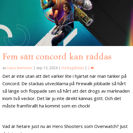
Fem sätt concord kan räddas
av
Linus Svensson
|
sep 13, 2024
|
Fredagslistan
|
2
Det är inte utan att det värker lite i hjärtat när man tänker på
Concord. De stackas utvecklarna på Firewalk jobbade så hårt
så länge och floppade sen så hårt att det drogs av marknaden
inom två veckor. Det lär ju inte direkt kännas gött. Och det
måste framförallt ha kommit som en chock!
Vad är hetare just nu än Hero Shooters som Overwatch? Just