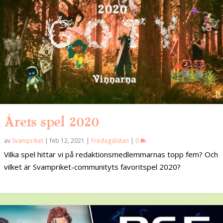
Årets spel 2020
av
Svampriket
|
feb 12, 2021
|
Fredagslistan
|
0
Vilka spel hittar vi på redaktionsmedlemmarnas topp fem? Och
vilket är Svampriket-communityts favoritspel 2020?