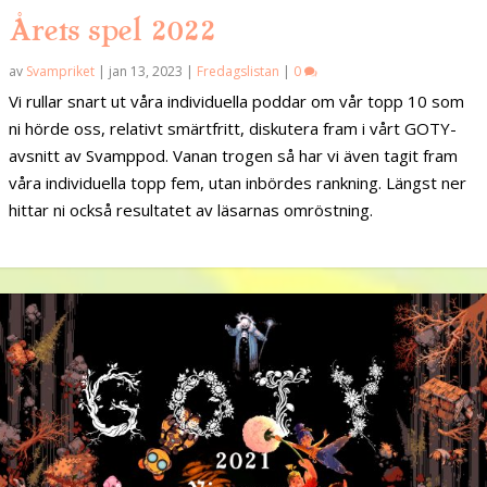
Årets spel 2022
av
Svampriket
|
jan 13, 2023
|
Fredagslistan
|
0
Vi rullar snart ut våra individuella poddar om vår topp 10 som
ni hörde oss, relativt smärtfritt, diskutera fram i vårt GOTY-
avsnitt av Svamppod. Vanan trogen så har vi även tagit fram
våra individuella topp fem, utan inbördes rankning. Längst ner
hittar ni också resultatet av läsarnas omröstning.