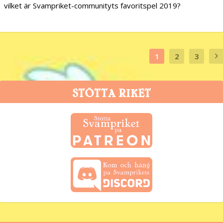
vilket är Svampriket-communityts favoritspel 2019?
1
2
3
STÖTTA RIKET