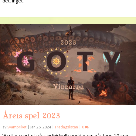
det, inget.
Årets spel 2023
av
Svampriket
|
jan 26, 2024
|
Fredagslistan
|
0
Vi rullar snart ut våra individuella poddar om vår topp 10 som