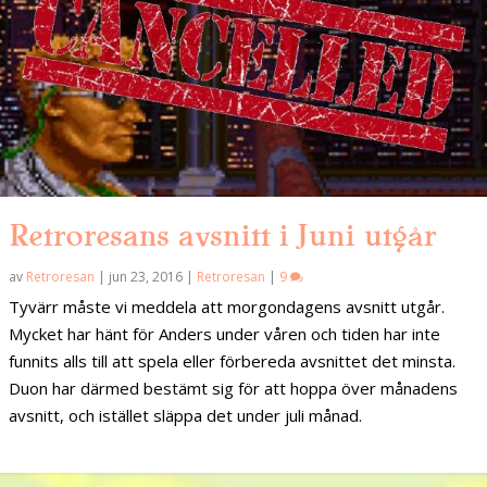
Retroresans avsnitt i Juni utgår
av
Retroresan
|
jun 23, 2016
|
Retroresan
|
9
Tyvärr måste vi meddela att morgondagens avsnitt utgår.
Mycket har hänt för Anders under våren och tiden har inte
funnits alls till att spela eller förbereda avsnittet det minsta.
Duon har därmed bestämt sig för att hoppa över månadens
avsnitt, och istället släppa det under juli månad.