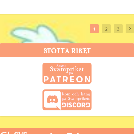
1
2
3
STÖTTA RIKET