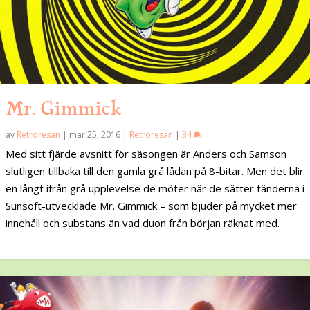
Mr. Gimmick
av
Retroresan
|
mar 25, 2016
|
Retroresan
|
34
Med sitt fjärde avsnitt för säsongen är Anders och Samson
slutligen tillbaka till den gamla grå lådan på 8-bitar. Men det blir
en långt ifrån grå upplevelse de möter när de sätter tänderna i
Sunsoft-utvecklade Mr. Gimmick – som bjuder på mycket mer
innehåll och substans än vad duon från början räknat med.