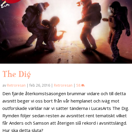
The Dig
av
Retroresan
|
feb 26, 2016
|
Retroresan
|
58
Den fjärde återkomstsäsongen brummar vidare och till detta
avsnitt beger vi oss bort från vår hemplanet och iväg mot
outforskade världar när vi sätter tänderna i LucasArts The Dig.
Rymden följer sedan resten av avsnittet rent tematiskt vilket
får Anders och Samson att återigen slå rekord i avsnittslängd.
Hur ska detta sluta?