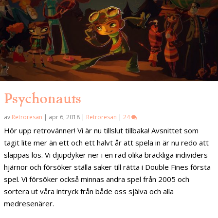
Psychonauts
av
Retroresan
|
apr 6, 2018
|
Retroresan
|
24
Hör upp retrovänner! Vi är nu tillslut tillbaka! Avsnittet som
tagit lite mer än ett och ett halvt år att spela in är nu redo att
släppas lös. Vi djupdyker ner i en rad olika bräckliga individers
hjärnor och försöker ställa saker till rätta i Double Fines första
spel. Vi försöker också minnas andra spel från 2005 och
sortera ut våra intryck från både oss själva och alla
medresenärer.