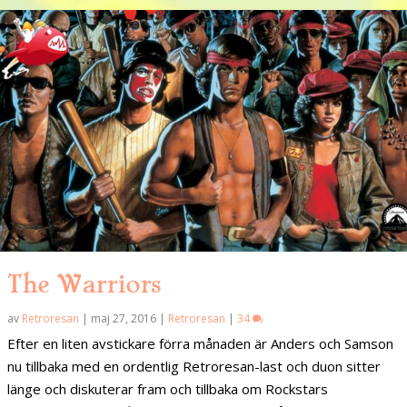
The Warriors
av
Retroresan
|
maj 27, 2016
|
Retroresan
|
34
Efter en liten avstickare förra månaden är Anders och Samson
nu tillbaka med en ordentlig Retroresan-last och duon sitter
länge och diskuterar fram och tillbaka om Rockstars