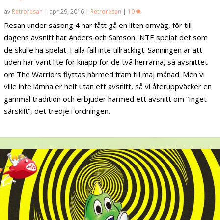
av
Retroresan
|
apr 29, 2016
|
Retroresan
|
10
Resan under säsong 4 har fått gå en liten omväg, för till
dagens avsnitt har Anders och Samson INTE spelat det som
de skulle ha spelat. I alla fall inte tillräckligt. Sanningen är att
tiden har varit lite för knapp för de två herrarna, så avsnittet
om The Warriors flyttas härmed fram till maj månad. Men vi
ville inte lämna er helt utan ett avsnitt, så vi återuppväcker en
gammal tradition och erbjuder härmed ett avsnitt om ”Inget
särskilt”, det tredje i ordningen.