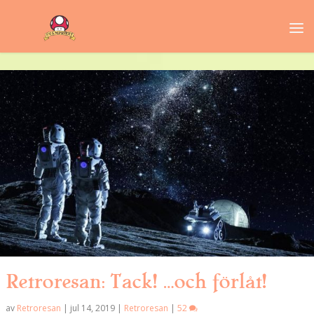
Retroresan: Tack! …och förlåt!
av
Retroresan
|
jul 14, 2019
|
Retroresan
|
52