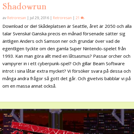
Shadowrun
av
Retroresan
|
jul 29, 2016
|
Retroresan
|
21
Download or die! Skådeplatsen är Seattle, året är 2050 och alla
talar Svenska! Ganska precis en månad försenade sätter sig
äntligen Anders och Samson ner och grundar över vad de
egentligen tyckte om den gamla Super Nintendo-spelet från
1993. Kan man göra allt med en låtsasmus? Passar orcher och
vampyrer in i ett cyberpunk-spel? Och gillar Beam Software
introt i sina låtar extra mycket? Vi försöker svara på dessa och
många andra frågor så gott det går. Och givetvis babblar vi på
om en massa annat också.