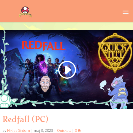
Redfall (PC)
av
Niklas Sintorn
|
maj 3, 2023
|
Quicktitt
|
0