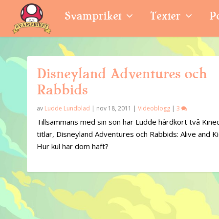
Svampriket
Texter
P
Disneyland Adventures och
Rabbids
av
Ludde Lundblad
|
nov 18, 2011
|
Videoblogg
|
3
Tillsammans med sin son har Ludde hårdkört två Kinec
titlar, Disneyland Adventures och Rabbids: Alive and Ki
Hur kul har dom haft?