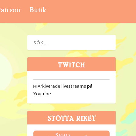
atreon
Butik
TWITCH
på
Arkiverade livestreams

Youtube
STÖTTA RIKET