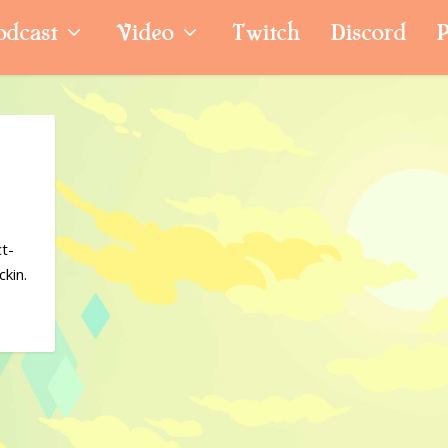
odcast
Video
Twitch
Discord
P
t-
ckin.