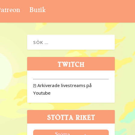
atreon
Butik
TWITCH
på
Arkiverade livestreams

Youtube
STÖTTA RIKET