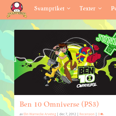
Svampriket
Texter
P
Ben 10 Omniverse (PS3)
av
Elin Warnecke Arveteg
|
dec 7, 2012
|
Recension
|
0