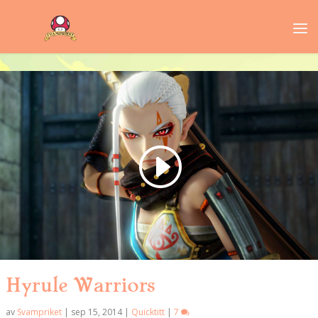
Hyrule Warriors
av
Svampriket
|
sep 15, 2014
|
Quicktitt
|
7