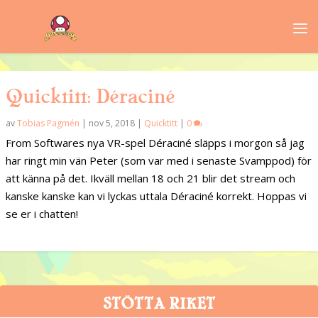
Quicktitt: Déraciné
av
Tobias Pagmén
|
nov 5, 2018
|
Quicktitt
|
0
From Softwares nya VR-spel Déraciné släpps i morgon så jag
har ringt min vän Peter (som var med i senaste Svamppod) för
att känna på det. Ikväll mellan 18 och 21 blir det stream och
kanske kanske kan vi lyckas uttala Déraciné korrekt. Hoppas vi
se er i chatten!
STÖTTA RIKET