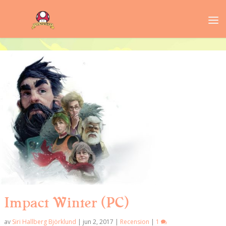
Impact Winter (PC)
av
Siri Hallberg Björklund
|
jun 2, 2017
|
Recension
|
1