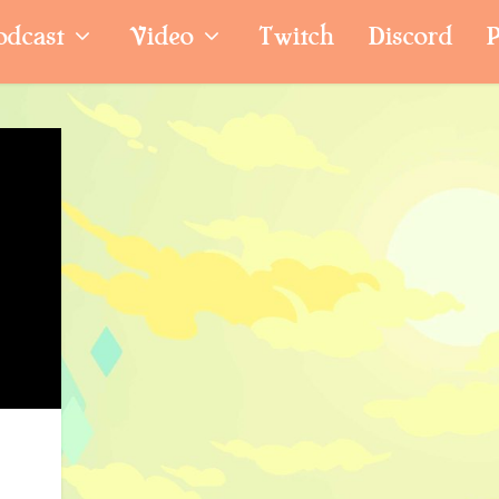
odcast
Video
Twitch
Discord
P