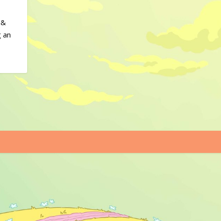
 &
g an