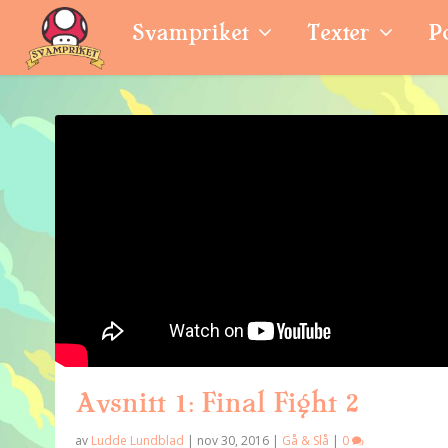
Svampriket
Texter
P
Avsnitt 1: Final Fight 2
av
Ludde Lundblad
|
nov 30, 2016
|
Gå & Slå
|
0