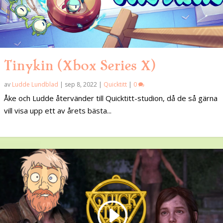
Tinykin (Xbox Series X)
av
Ludde Lundblad
|
sep 8, 2022
|
Quicktitt
|
0
Åke och Ludde återvänder till Quicktitt-studion, då de så gärna
vill visa upp ett av årets bästa...