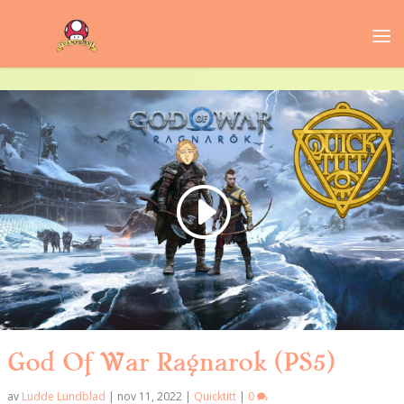
God Of War Ragnarok (PS5)
av
Ludde Lundblad
|
nov 11, 2022
|
Quicktitt
|
0