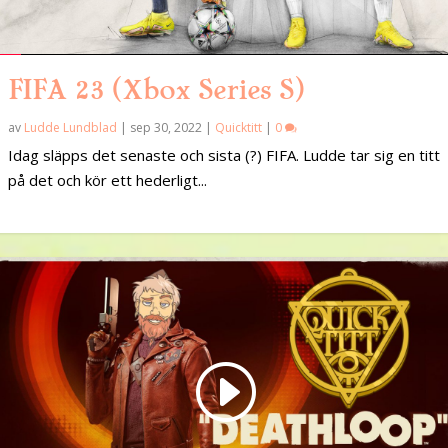
FIFA 23 (Xbox Series S)
av
Ludde Lundblad
|
sep 30, 2022
|
Quicktitt
|
0
Idag släpps det senaste och sista (?) FIFA. Ludde tar sig en titt
på det och kör ett hederligt...