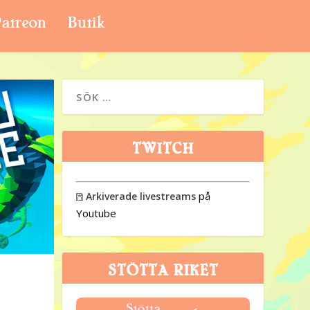
atreon
Butik
TWITCH
på
Arkiverade livestreams

Youtube
STÖTTA RIKET