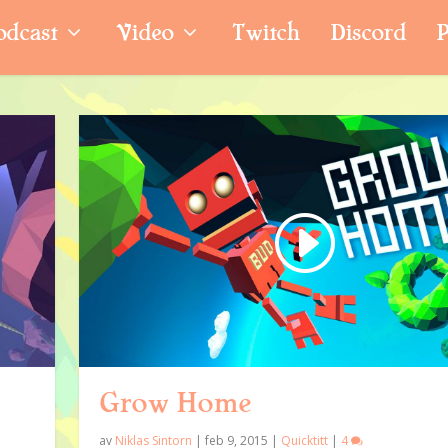
odcast
Video
Twitch
Discord
P
Grow Home
av
Niklas Sintorn
|
feb 9, 2015
|
Quicktitt
|
4