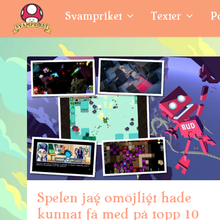
Svampriket
Texter
P
Spelen jag omöjligt hade
kunnat få med på topp 10