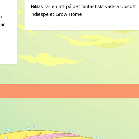
Niklas tar en titt på det fantastiskt vackra Ubisoft-
indiespelet Grow Home
ta
nan