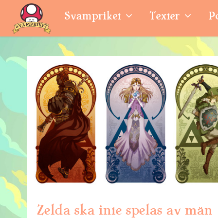
Svampriket
Texter
P
Zelda ska inte spelas av män