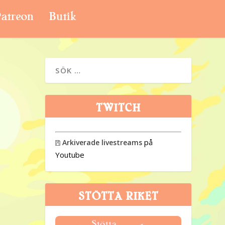
atreon
Butik
TWITCH
på
Arkiverade livestreams

Youtube
STÖTTA RIKET