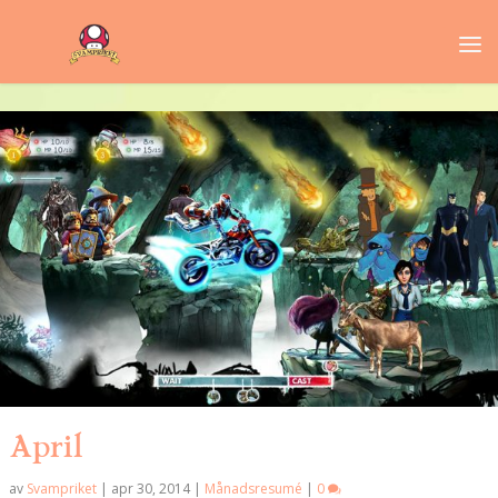
April
av
Svampriket
|
apr 30, 2014
|
Månadsresumé
|
0