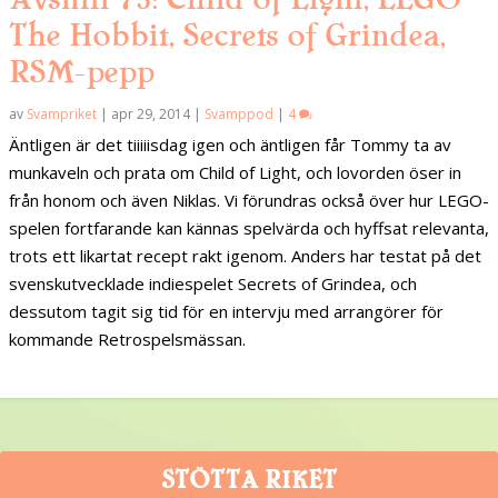
The Hobbit, Secrets of Grindea,
RSM-pepp
av
Svampriket
|
apr 29, 2014
|
Svamppod
|
4
Äntligen är det tiiiiisdag igen och äntligen får Tommy ta av
munkaveln och prata om Child of Light, och lovorden öser in
från honom och även Niklas. Vi förundras också över hur LEGO-
spelen fortfarande kan kännas spelvärda och hyffsat relevanta,
trots ett likartat recept rakt igenom. Anders har testat på det
svenskutvecklade indiespelet Secrets of Grindea, och
dessutom tagit sig tid för en intervju med arrangörer för
kommande Retrospelsmässan.
STÖTTA RIKET