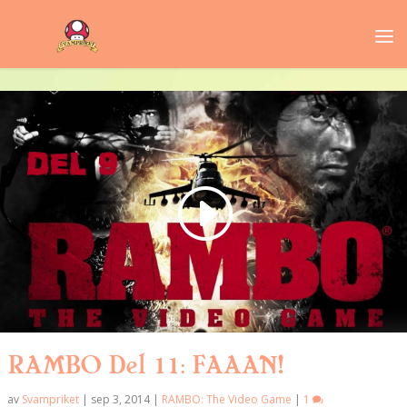
RAMBO Del 11: FAAAN!
av
Svampriket
|
sep 3, 2014
|
RAMBO: The Video Game
|
1