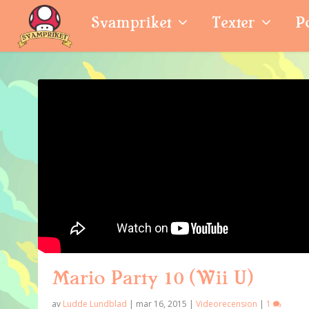
Svampriket
Texter
P
Mario Party 10 (Wii U)
av
Ludde Lundblad
|
mar 16, 2015
|
Videorecension
|
1