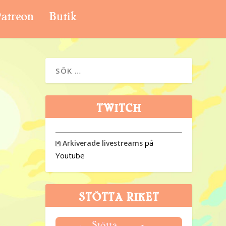
atreon
Butik
TWITCH
på
Arkiverade livestreams

Youtube
STÖTTA RIKET