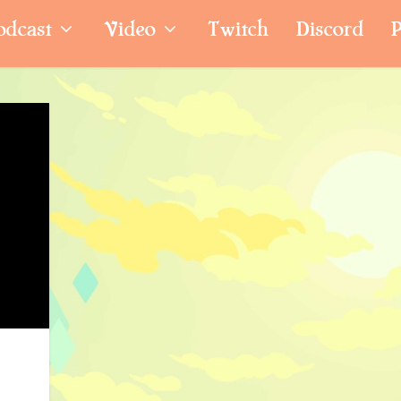
odcast
Video
Twitch
Discord
P