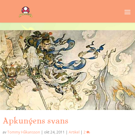
Apkungens svans
av
Tommy Håkansson
|
okt 24, 2011
|
Artikel
|
2