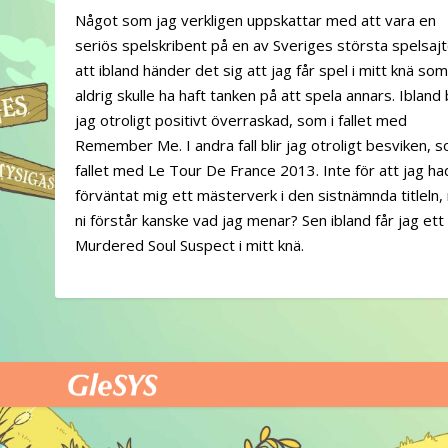
Något som jag verkligen uppskattar med att vara en
seriös spelskribent på en av Sveriges största spelsajt
att ibland händer det sig att jag får spel i mitt knä som
aldrig skulle ha haft tanken på att spela annars. Ibland b
jag otroligt positivt överraskad, som i fallet med
Remember Me. I andra fall blir jag otroligt besviken, s
fallet med Le Tour De France 2013. Inte för att jag h
förväntat mig ett mästerverk i den sistnämnda titleln
ni förstår kanske vad jag menar? Sen ibland får jag et
Murdered Soul Suspect i mitt knä.