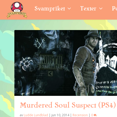
Svampriket
Texter
P
Murdered Soul Suspect (PS4)
av
Ludde Lundblad
|
jun 10, 2014
|
Recension
|
0