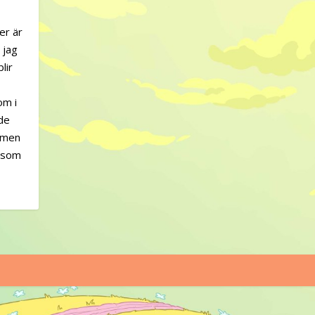
er är
 jag
lir
om i
ade
, men
t som