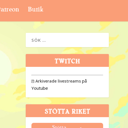
atreon
Butik
TWITCH
på
Arkiverade livestreams

Youtube
STÖTTA RIKET