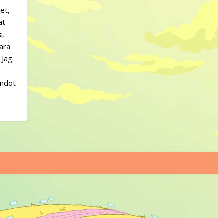
vet,
at
s,
vara
 Jag
t
andot