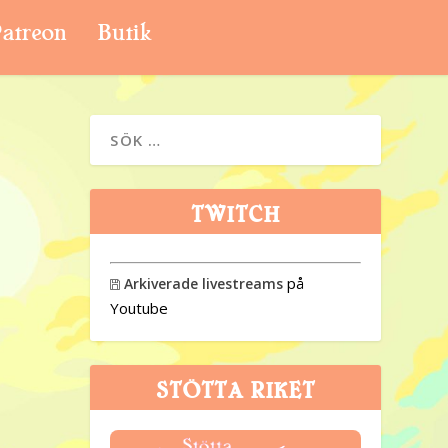
atreon
Butik
TWITCH
på
Arkiverade livestreams

Youtube
STÖTTA RIKET