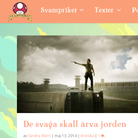
Svampriket
Texter
P
De svaga skall ärva jorden
av
Sandra Wärn
|
maj 13, 2014
|
Krönika
|
1