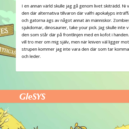
I en annan värld skulle jag gå genom livet skiträdd. Ni 
den där alternativa tillvaron där valfri apokalyps inträff
och gatorna ägs av något annat än människor. Zombie
sjukdomar, dinosaurier, take your pick. Jag skulle inte 
den som står där på frontlinjen med en kofot i handen.
vill tro mer om mig själv, men när kniven väl ligger mo
strupen kommer jag inte vara den där som tar komm
och leder.