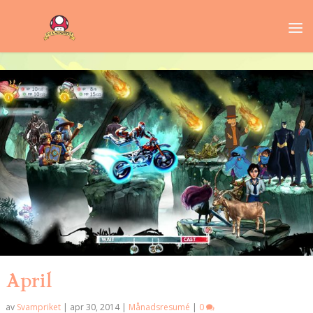
April
av
Svampriket
|
apr 30, 2014
|
Månadsresumé
|
0