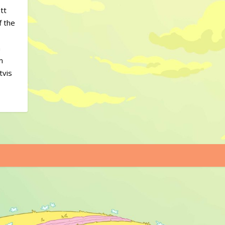
tt
f the
å
m
tvis