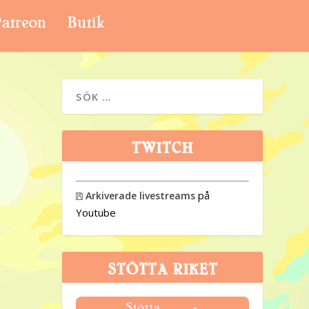
atreon
Butik
TWITCH
på
Arkiverade livestreams

Youtube
STÖTTA RIKET