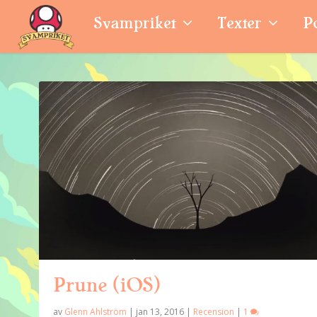
Svampriket
Texter
P
Prune (iOS)
av
Glenn Ahlström
|
jan 13, 2016
|
Recension
|
1