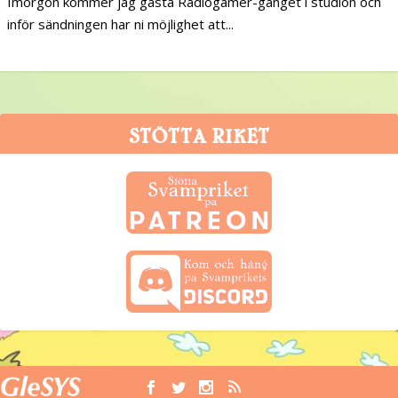
Imorgon kommer jag gästa Radiogamer-gänget i studion och
inför sändningen har ni möjlighet att...
STÖTTA RIKET