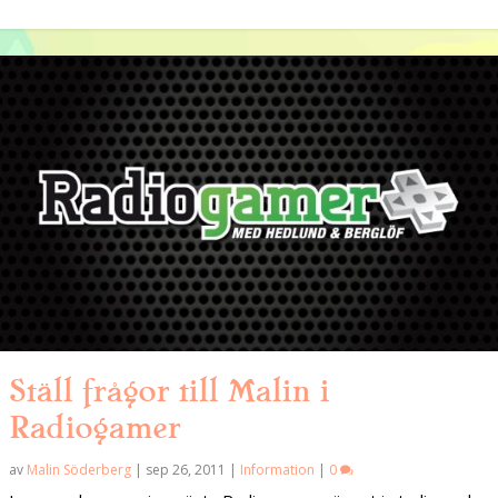
Ställ frågor till Malin i
Radiogamer
av
Malin Söderberg
|
sep 26, 2011
|
Information
|
0