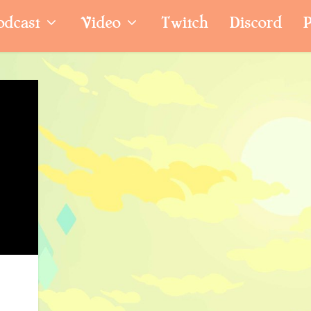
odcast
Video
Twitch
Discord
P