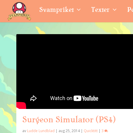
Svampriket
Texter
P
Surgeon Simulator (PS4)
av
Ludde Lundblad
|
aug 25, 2014
|
Quicktitt
|
3