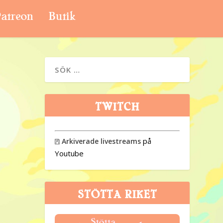
atreon
Butik
TWITCH
på
Arkiverade livestreams

Youtube
STÖTTA RIKET