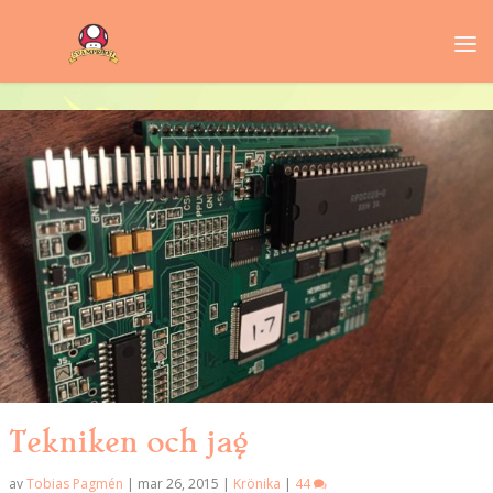
Tekniken och jag
av
Tobias Pagmén
|
mar 26, 2015
|
Krönika
|
44