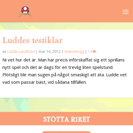
Luddes testiklar
av
Ludde Lundblad
|
mar 16, 2012
|
Videoblogg
|
14
Ni vet hur det är. Man har precis införskaffat sig ett sprillans
nytt spel och det är dags för en trevlig liten spelstund.
Plötsligt blir man sugen på något smaskigt att äta. Ludde vet
vad som passar bäst, vid sådana tillfällen.
STÖTTA RIKET