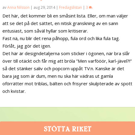
av
Anna Nilsson
|
aug 29, 2014
|
Fredagslistan
|
3
Det här, det kommer bli en småsint lista. Eller, om man väljer
att se det på det sättet, en nitisk granskning av en sann
entusiast, som såväl hyllar som kritiserar.
Fast nä, nu blir det rena påhopp, fula ord och lika fula tag.
Förlåt, jag gör det igen.
Det här är designdetaljerna som sticker i ögonen, när bra slår
över till otäckt och får mig att bröla ”Men varfööör, karl-jävel?!”
så det stänker saliv och popcorn uppåt TV:n. Kanske är det
bara jag som är dum, men nu ska här vädras ut gamla
oförrätter mot triblas, bälten och frisyrer skulpterade av spott
och kvistar.
STÖTTA RIKET