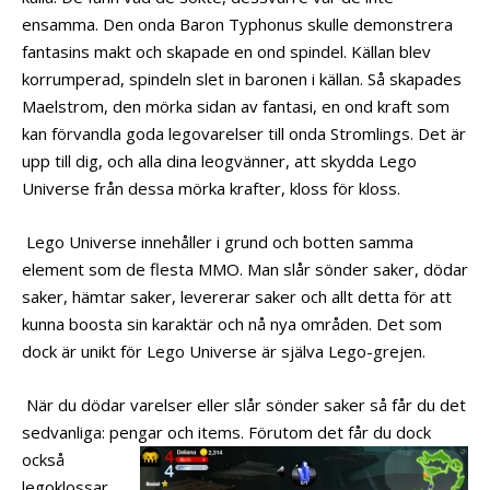
ensamma. Den onda Baron Typhonus skulle demonstrera
fantasins makt och skapade en ond spindel. Källan blev
korrumperad, spindeln slet in baronen i källan. Så skapades
Maelstrom, den mörka sidan av fantasi, en ond kraft som
kan förvandla goda legovarelser till onda Stromlings. Det är
upp till dig, och alla dina leogvänner, att skydda Lego
Universe från dessa mörka krafter, kloss för kloss.
Lego Universe innehåller i grund och botten samma
element som de flesta MMO. Man slår sönder saker, dödar
saker, hämtar saker, levererar saker och allt detta för att
kunna boosta sin karaktär och nå nya områden. Det som
dock är unikt för Lego Universe är själva Lego-grejen.
När du dödar varelser eller slår sönder saker så får du det
sedvanliga: pengar och items. Förutom det får du
dock
också
legoklossar