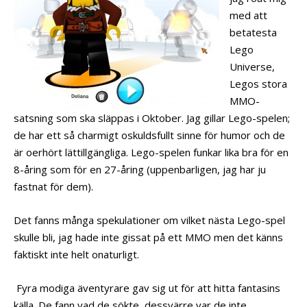
med att
betatesta
Lego
Universe,
Legos stora
MMO-
satsning som ska släppas i Oktober. Jag gillar Lego-spelen;
de har ett så charmigt oskuldsfullt sinne för humor och de
är oerhört lättillgängliga. Lego-spelen funkar lika bra för en
8-åring som för en 27-åring (uppenbarligen, jag har ju
fastnat för dem).
Det fanns många spekulationer om vilket nästa Lego-spel
skulle bli, jag hade inte gissat på ett MMO men det känns
faktiskt inte helt onaturligt.
Fyra modiga äventyrare gav sig ut för att hitta fantasins
källa. De fann vad de sökte, dessvärre var de inte