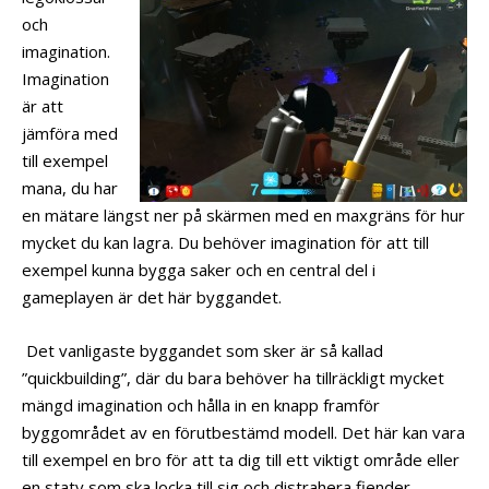
och
imagination.
Imagination
är att
jämföra med
till exempel
mana, du har
en mätare längst ner på skärmen med en maxgräns för hur
mycket du kan lagra. Du behöver imagination för att till
exempel kunna bygga saker och en central del i
gameplayen är det här byggandet.
Det vanligaste byggandet som sker är så kallad
”quickbuilding”, där du bara behöver ha tillräckligt mycket
mängd imagination och hålla in en knapp framför
byggområdet av en förutbestämd modell. Det här kan vara
till exempel en bro för att ta dig till ett viktigt område eller
en staty som ska locka till sig och distrahera fiender.