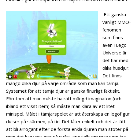
Ett ganska
vanligt MMO-
fenomen
som finns
även i Lego
Universe är
det här med
olika husdjur.
Det finns
mängd olika djur på varje område som man kan tämja.
Systemet för att tämja djur är ganska finurligt faktiskt.
Förutom att man måste ha rätt mängd imaginaton (och
ibland ett visst item) så måste man klara av ett litet
minispel. Målet i tämjarspelet är att återskapa en legofigur
du ser på skärmen, på tid. Det låter enkelt och det är lätt
att bli arrogant efter de första enkla djuren man stöter på
men det kan vara nog så svårt, speciellt om man som jag