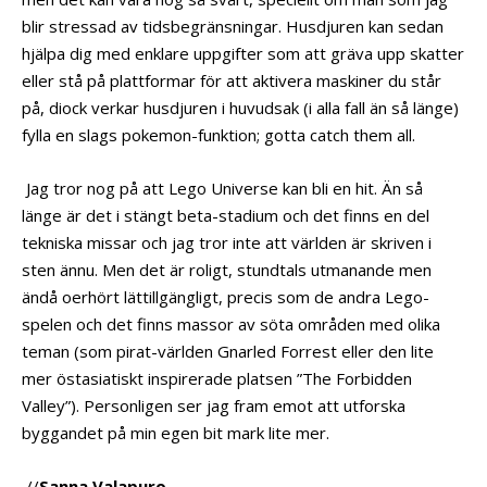
blir stressad av tidsbegränsningar. Husdjuren kan sedan
hjälpa dig med enklare uppgifter som att gräva upp skatter
eller stå på plattformar för att aktivera maskiner du står
på, diock verkar husdjuren i huvudsak (i alla fall än så länge)
fylla en slags pokemon-funktion; gotta catch them all.
Jag tror nog på att Lego Universe kan bli en hit. Än så
länge är det i stängt beta-stadium och det finns en del
tekniska missar och jag tror inte att världen är skriven i
sten ännu. Men det är roligt, stundtals utmanande men
ändå oerhört lättillgängligt, precis som de andra Lego-
spelen och det finns massor av söta områden med olika
teman (som pirat-världen Gnarled Forrest eller den lite
mer östasiatiskt inspirerade platsen ”The Forbidden
Valley”). Personligen ser jag fram emot att utforska
byggandet på min egen bit mark lite mer.
//
Sanna Valapuro