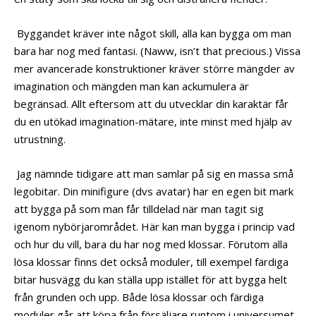
Byggandet kräver inte något skill, alla kan bygga om man
bara har nog med fantasi. (Naww, isn’t that precious.) Vissa
mer avancerade konstruktioner kräver större mängder av
imagination och mängden man kan ackumulera är
begränsad. Allt eftersom att du utvecklar din karaktär får
du en utökad imagination-mätare, inte minst med hjälp av
utrustning.
Jag nämnde tidigare att man samlar på sig en massa små
legobitar. Din minifigure (dvs avatar) har en egen bit mark
att bygga på som man får tilldelad när man tagit sig
igenom nybörjarområdet. Här kan man bygga i princip vad
och hur du vill, bara du har nog med klossar. Förutom alla
lösa klossar finns det också moduler, till exempel färdiga
bitar husvägg du kan ställa upp istället för att bygga helt
från grunden och upp. Både lösa klossar och färdiga
moduler går att köpa från försäljare runtom i universumet.