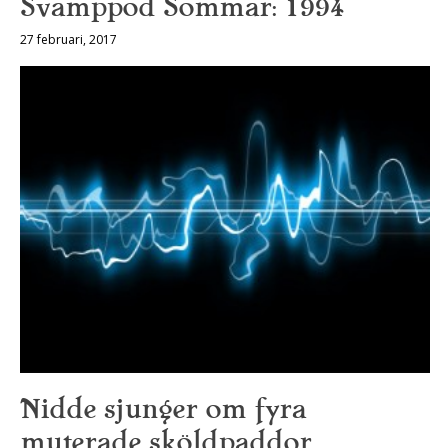
Svamppod Sommar: 1994
27 februari, 2017
Nidde sjunger om fyra
muterade sköldpaddor