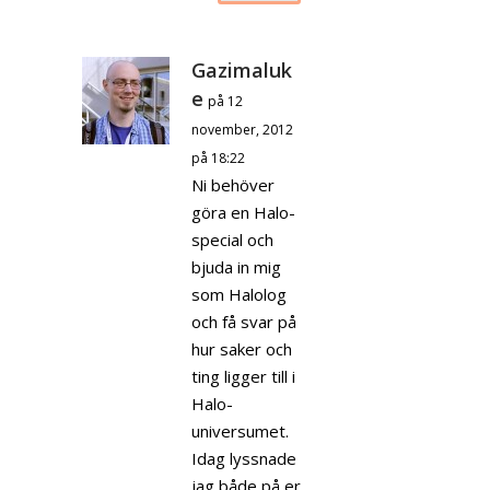
Gazimaluk
e
på 12
november, 2012
på 18:22
Ni behöver
göra en Halo-
special och
bjuda in mig
som Halolog
och få svar på
hur saker och
ting ligger till i
Halo-
universumet.
Idag lyssnade
jag både på er