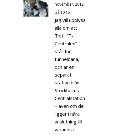
november, 2012
på 10:15
Jag vill upplysa
alla om att
T:et i ”T-
Centralen”
står för
tunnelbana,
och är en
separat
station från
Stockholms
Centralstation
– även om de
ligger i nära
anslutning till
varandra.