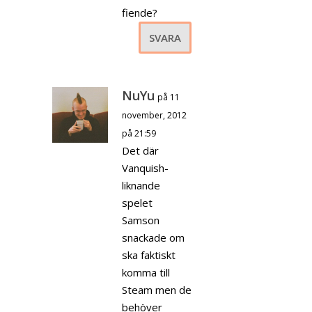
fiende?
SVARA
NuYu
på 11
november, 2012
på 21:59
Det där
Vanquish-
liknande
spelet
Samson
snackade om
ska faktiskt
komma till
Steam men de
behöver