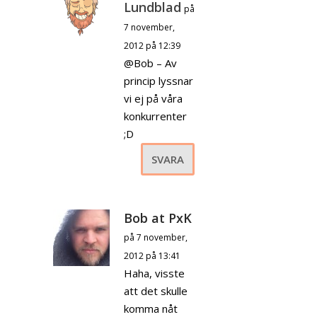
Lundblad
på
7 november,
2012 på 12:39
@Bob – Av
princip lyssnar
vi ej på våra
konkurrenter
;D
SVARA
Bob at PxK
på 7 november,
2012 på 13:41
Haha, visste
att det skulle
komma nåt