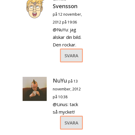
Svensson
på 12 november,
2012 på 19:06
@NuYu: jag
älskar din bild.
Den rockar.
SVARA
NuYu
på 13
november, 2012
på 10:38
@Linus: tack
så mycket!
SVARA