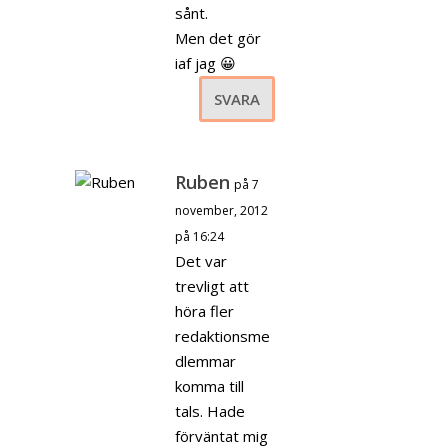
sånt.
Men det gör
iaf jag 😀
SVARA
Ruben
på 7
november, 2012
på 16:24
Det var
trevligt att
höra fler
redaktionsme
dlemmar
komma till
tals. Hade
förväntat mig