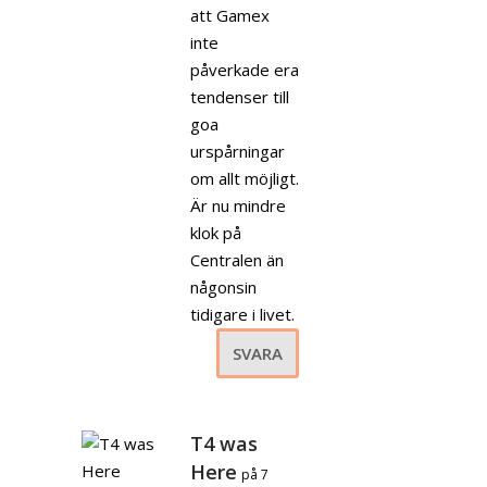
att Gamex
inte
påverkade era
tendenser till
goa
urspårningar
om allt möjligt.
Är nu mindre
klok på
Centralen än
någonsin
tidigare i livet.
SVARA
T4 was
Here
på 7