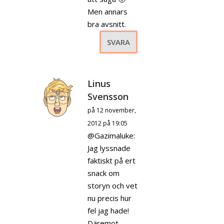
Men annars
bra avsnitt.
SVARA
Linus
Svensson
på 12 november,
2012 på 19:05
@Gazimaluke:
Jag lyssnade
faktiskt på ert
snack om
storyn och vet
nu precis hur
fel jag hade!
Däremot