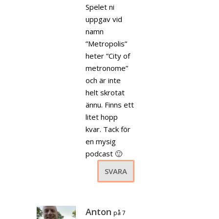
Spelet ni
uppgav vid
namn
”Metropolis”
heter ”City of
metronome”
och är inte
helt skrotat
ännu. Finns ett
litet hopp
kvar. Tack för
en mysig
podcast 🙂
SVARA
Anton
på 7