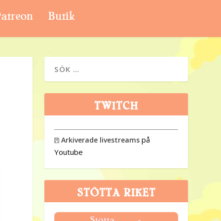
atreon
Butik
TWITCH
på
Arkiverade livestreams

Youtube
STÖTTA RIKET