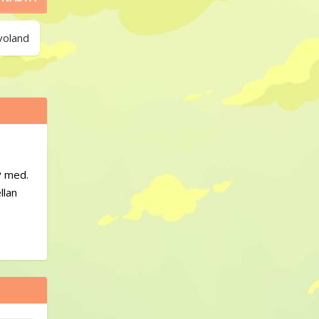
voland
P med.
llan