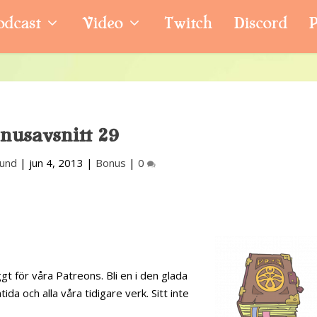
odcast
Video
Twitch
Discord
P
nusavsnitt 29
lund
|
jun 4, 2013
|
Bonus
|
0
gt för våra Patreons. Bli en i den glada
tida och alla våra tidigare verk. Sitt inte