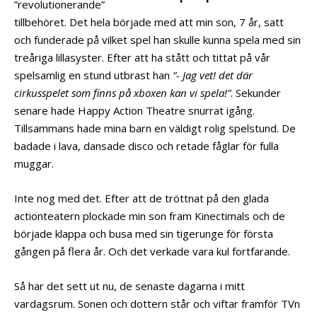
”revolutionerande”
tillbehöret. Det hela började med att min son, 7 år, satt
och funderade på vilket spel han skulle kunna spela med sin
treåriga lillasyster. Efter att ha stått och tittat på vår
spelsamlig en stund utbrast han
”- Jag vet! det där
cirkusspelet som finns på xboxen kan vi spela!”
. Sekunder
senare hade Happy Action Theatre snurrat igång.
Tillsammans hade mina barn en väldigt rolig spelstund. De
badade i lava, dansade disco och retade fåglar för fulla
muggar.
Inte nog med det. Efter att de tröttnat på den glada
actionteatern plockade min son fram Kinectimals och de
började klappa och busa med sin tigerunge för första
gången på flera år. Och det verkade vara kul fortfarande.
Så har det sett ut nu, de senaste dagarna i mitt
vardagsrum. Sonen och dottern står och viftar framför TVn