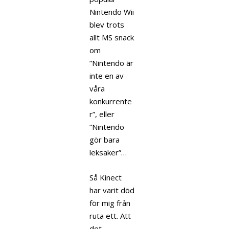
Nintendo Wii
blev trots
allt MS snack
om
”Nintendo är
inte en av
våra
konkurrente
r”, eller
”Nintendo
gör bara
leksaker”…
Så Kinect
har varit död
för mig från
ruta ett. Att
det