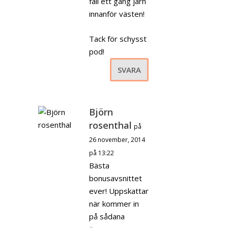
fall ett gäng järn
innanför västen!
Tack för schysst
pod!
SVARA
Björn
rosenthal
på
26 november, 2014
på 13:22
Bästa
bonusavsnittet
ever! Uppskattar
när kommer in
på sådana