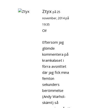
Ztyx
på 25
november, 2014 på
19:35
Oi!
Eftersom jag
glömde
kommentera på
kramkalaset i
förra avsnittet
där jag fick mina
femton
sekunders
berömmelse
(Andy Warhol-
skämt) så