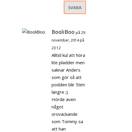
SVARA
BooliBoo
på 29
november, 2014 på
23:12
Alltid kul att höra
lite pladder men
saknar Anders
som gör så att
podden blir 5tim
längre ;).
Hörde även
något
oroväckande
som Tommy sa
att han