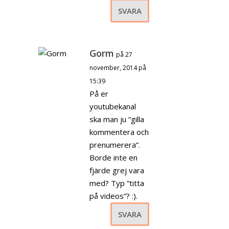
SVARA
Gorm
på 27
november, 2014 på
15:39
På er
youtubekanal
ska man ju ”gilla
kommentera och
prenumerera”.
Borde inte en
fjärde grej vara
med? Typ ”titta
på videos”? :).
SVARA