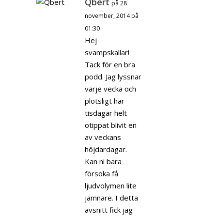
Qbert
på 28
november, 2014 på
01:30
Hej
svampskallar!
Tack för en bra
podd. Jag lyssnar
varje vecka och
plötsligt har
tisdagar helt
otippat blivit en
av veckans
höjdardagar.
Kan ni bara
försöka få
ljudvolymen lite
jämnare. I detta
avsnitt fick jag