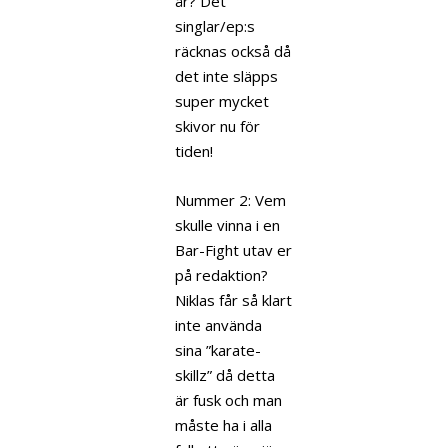
år? Det
singlar/ep:s
räcknas också då
det inte släpps
super mycket
skivor nu för
tiden!
Nummer 2: Vem
skulle vinna i en
Bar-Fight utav er
på redaktion?
Niklas får så klart
inte använda
sina ”karate-
skillz” då detta
är fusk och man
måste ha i alla