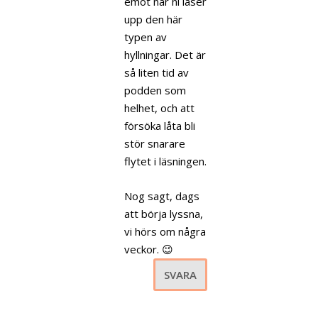
emot när ni läser
upp den här
typen av
hyllningar. Det är
så liten tid av
podden som
helhet, och att
försöka låta bli
stör snarare
flytet i läsningen.
Nog sagt, dags
att börja lyssna,
vi hörs om några
veckor. 😉
SVARA