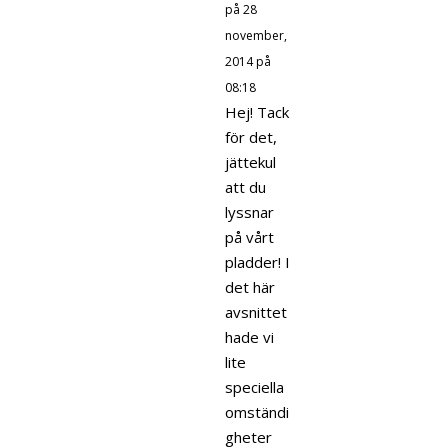
på 28
november,
2014 på
08:18
Hej! Tack
för det,
jättekul
att du
lyssnar
på vårt
pladder! I
det här
avsnittet
hade vi
lite
speciella
omständi
gheter