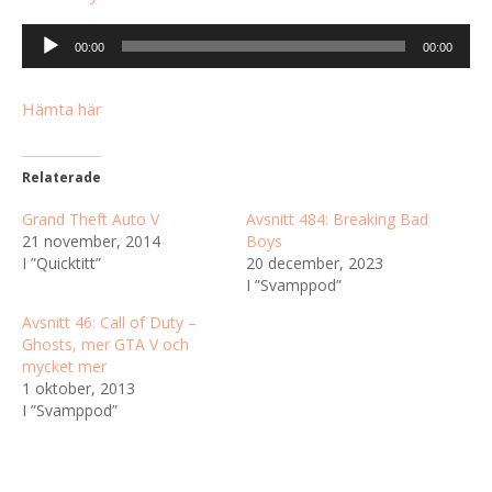
L
00:00
00:00
j
u
Hämta här
d
s
p
Relaterade
e
Grand Theft Auto V
Avsnitt 484: Breaking Bad
l
21 november, 2014
Boys
a
I ”Quicktitt”
20 december, 2023
r
I ”Svamppod”
e
Avsnitt 46: Call of Duty –
Ghosts, mer GTA V och
mycket mer
1 oktober, 2013
I ”Svamppod”