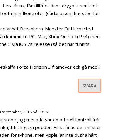
h
 i flera år nu, för tillfället finns dryga tusentalet
ö
eTooth-handkontroller (sådana som har stöd för
j
a
 bland annat Oceanhorn: Monster Of Uncharted
e
an kommit till PC, Mac, Xbox One och PS4) med
l
ne 5 via iOS 7s release (så det har funnits
l
e
örskaffa Forza Horizon 3 framöver och gå med i
r
s
ä
SVARA
n
k
a
3 september, 2016 på 09:56
v
minstone jag) menade var en officiell kontroll från
o
riktigt framgick i podden. Visst finns det massor
l
aden för iPhone, men Apple lär inte pusha hårt
y