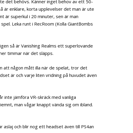
inte det behövs. Känner inget behov av ett 50-
så är enklare, korta upplevelser det man är ute
int är superkul i 20 minuter, sen är man
a spel. Leka runt i RecRoom (Kolla GiantBombs
 igen så är Vanishing Realms ett superlovande
mer timmar när det släpps.
m att någon mått illa när de spelat, tror det
dset är och varje liten vridning på huvudet även
går inte jämföra VR-skräck med vanliga
iemnt, man vågar knappt vända sig om ibland.
r aslaj och blir nog ett headset även till PS4an