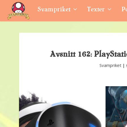
Svampriket
Texter
P
Avsnitt 162: PlayStat
Svampriket
|