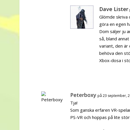
Dave Lister
Glömde skriva o
göra en egen ha
Dom säljer ju a
så, bland annat 
variant, den är 
behöva den stö
Xbox-dosa i sto
Peterboxy
på 23 september, 2
Tja!
Som ganska erfaren VR-spelare
PS-VR och hoppas på lite större 