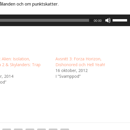
ållanden och om punktskatter.
A
00:00
n
v
ä
n
d
 Alien: Isolation,
Avsnitt 3: Forza Horizon,
u
 2 & Skylanders: Trap
Dishonored och Hell Yeah!
p
16 oktober, 2012
r, 2014
I ”Svamppod”
p
pod”
/
n
e
r
-
p
i