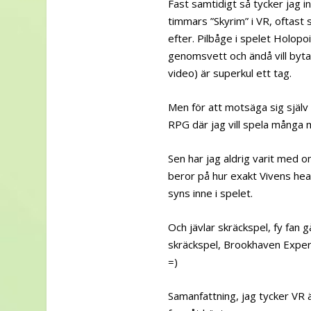
Fast samtidigt så tycker jag 
timmars ”Skyrim” i VR, oftast 
efter. Pilbåge i spelet Holopo
genomsvett och ändå vill byt
video) är superkul ett tag.
Men för att motsäga sig själv
RPG där jag vill spela många 
Sen har jag aldrig varit med o
beror på hur exakt Vivens hea
syns inne i spelet.
Och jävlar skräckspel, fy fan 
skräckspel, Brookhaven Exper
=)
Samanfattning, jag tycker VR ä