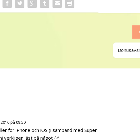
l
t
a
n
g
e
Bonusavsn
n
t
e
r
n
a
f
ö
r
a
 2016 på 08:50
t
ller för iPhone och iOS (i samband med Super
t
i verkligen läst på något ^^