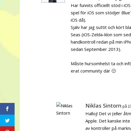
Har funnits officiellt stöd i iOS
spel för iOS som stödjer Blu
iOS då).
Själv har jag suttit och kört
Seas (iOS-Zelda-klon som sed
handkontroll redan på min iPho
sedan September 2013).
Måste hursomhelst ta och inf
erat community där 🙂
Niklas Sintorn
på 2
Halloj! Det vi (eller åt
Apple. Det kanske inte 
av kontroller på markn