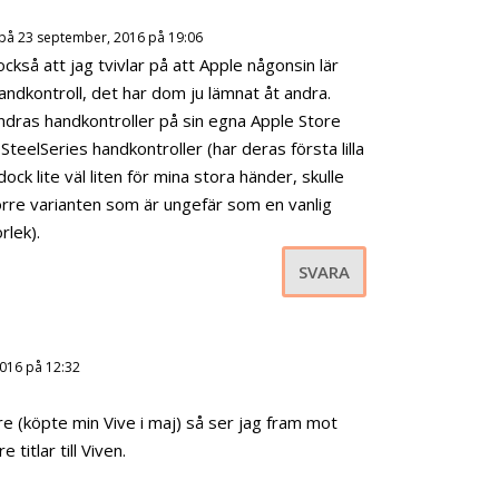
på 23 september, 2016 på 19:06
ckså att jag tvivlar på att Apple någonsin lär
ndkontroll, det har dom ju lämnat åt andra.
ndras handkontroller på sin egna Apple Store
SteelSeries handkontroller (har deras första lilla
dock lite väl liten för mina stora händer, skulle
rre varianten som är ungefär som en vanlig
rlek).
SVARA
016 på 12:32
 (köpte min Vive i maj) så ser jag fram mot
titlar till Viven.