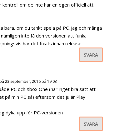
 kontroll om de inte har en egen officiell att
m
e
n
za bara, om du tänkt spela på PC. Jag och många
.
nämligen inte få den versionen att funka.
ppningsvis har det fixats innan release.
SVARA
på 23 september, 2016 på 19:03
 både PC och Xbox One (har inget bra sätt att
t på min PC så) eftersom det ju är Play
nog dyka upp för PC-versionen
SVARA