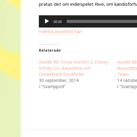
pratas det om indiespelet Rive, om kändisförh
Ljudspelare
00:00
Hämta avsnittet här!
Relaterade
Avsnitt 86: Forza Horizon 2, Disney
Avsnitt 88:
Infinity 2.0, Bayonetta och
Bayonetta
Dreamhack Stockholm
Team
30 september, 2014
14 oktobe
I ”Svamppod”
I ”Svamp