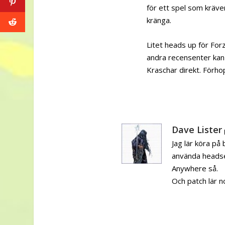
för ett spel som kräver
kränga.
Litet heads up för For
andra recensenter kan 
Kraschar direkt. Förho
Dave Lister
Jag lär köra på
använda headse
Anywhere så.
Och patch lär 