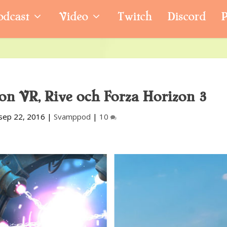
odcast
Video
Twitch
Discord
P
ion VR, Rive och Forza Horizon 3
sep 22, 2016
|
Svamppod
|
10