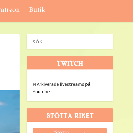
atreon
Butik
TWITCH
på
Arkiverade livestreams

Youtube
STÖTTA RIKET