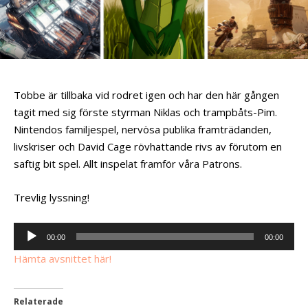
Tobbe är tillbaka vid rodret igen och har den här gången
tagit med sig förste styrman Niklas och trampbåts-Pim.
Nintendos familjespel, nervösa publika framträdanden,
livskriser och David Cage rövhattande rivs av förutom en
saftig bit spel. Allt inspelat framför våra Patrons.
Trevlig lyssning!
Ljudspelare
00:00
00:00
Hämta avsnittet här!
Relaterade