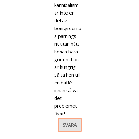
kannibalism
är inte en
del av
bönsyrsorna
s parnings
rit utan nått
honan bara
gör om hon
är hungrig.
Så ta hen till
en buffé
innan så var
det
problemet
fixat!
SVARA