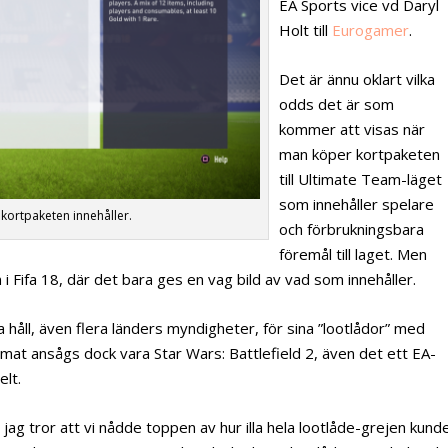
EA Sports vice vd Daryl
Holt till
Eurogamer
.
Det är ännu oklart vilka
odds det är som
kommer att visas när
man köper kortpaketen
till Ultimate Team-läget
som innehåller spelare
d kortpaketen innehåller.
och förbrukningsbara
föremål till laget. Men
i Fifa 18, där det bara ges en vag bild av vad som innehåller.
a håll, även flera länders myndigheter, för sina ”lootlådor” med
mat ansågs dock vara Star Wars: Battlefield 2, även det ett EA-
elt.
tt jag tror att vi nådde toppen av hur illa hela lootlåde-grejen kund