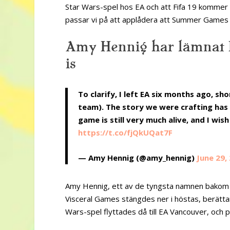
Star Wars-spel hos EA och att Fifa 19 kommer 
passar vi på att applådera att Summer Games Don
Amy Hennig har lämnat E
is
To clarify, I left EA six months ago, sh
team). The story we were crafting has 
game is still very much alive, and I wi
https://t.co/fjQkUQat7F
— Amy Hennig (@amy_hennig)
June 29,
Amy Hennig, ett av de tyngsta namnen bakom 
Visceral Games stängdes ner i höstas, berätta
Wars-spel flyttades då till EA Vancouver, och