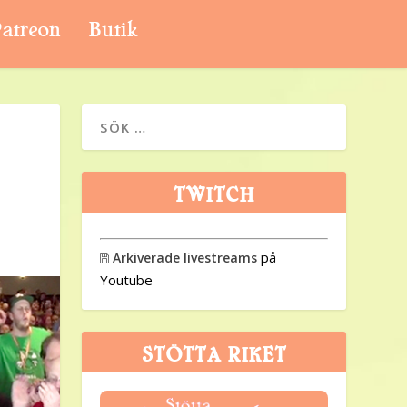
atreon
Butik
TWITCH
på
Arkiverade livestreams

Youtube
STÖTTA RIKET