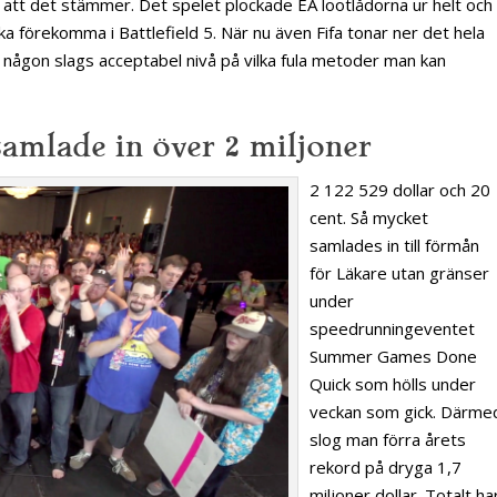
m att det stämmer. Det spelet plockade EA lootlådorna ur helt och
ka förekomma i Battlefield 5. När nu även Fifa tonar ner det hela
 någon slags acceptabel nivå på vilka fula metoder man kan
samlade in över 2 miljoner
2 122 529 dollar och 20
cent. Så mycket
samlades in till förmån
för Läkare utan gränser
under
speedrunningeventet
Summer Games Done
Quick som hölls under
veckan som gick. Därme
slog man förra årets
rekord på dryga 1,7
miljoner dollar. Totalt ha