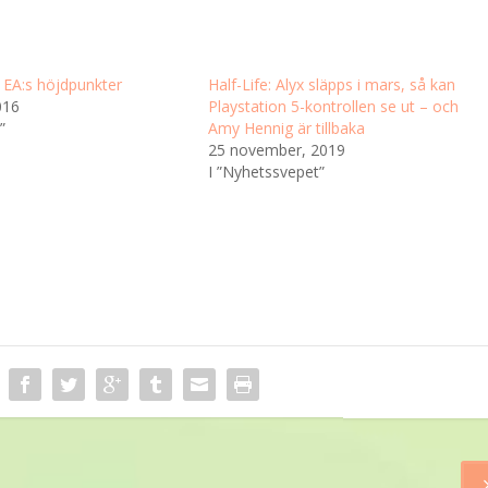
 EA:s höjdpunkter
Half-Life: Alyx släpps i mars, så kan
016
Playstation 5-kontrollen se ut – och
”
Amy Hennig är tillbaka
25 november, 2019
I ”Nyhetssvepet”