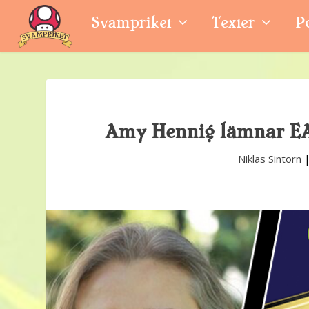
Svampriket
Texter
P
Amy Hennig lämnar EA,
Niklas Sintorn