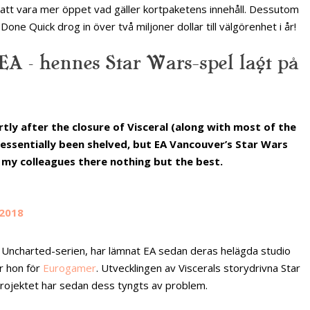
att vara mer öppet vad gäller kortpaketens innehåll. Dessutom
e Quick drog in över två miljoner dollar till välgörenhet i år!
A – hennes Star Wars-spel lagt på
ortly after the closure of Visceral (along with most of the
essentially been shelved, but EA Vancouver’s Star Wars
sh my colleagues there nothing but the best.
 2018
Uncharted-serien, har lämnat EA sedan deras helägda studio
r hon för
Eurogamer
. Utvecklingen av Viscerals storydrivna Star
 projektet har sedan dess tyngts av problem.