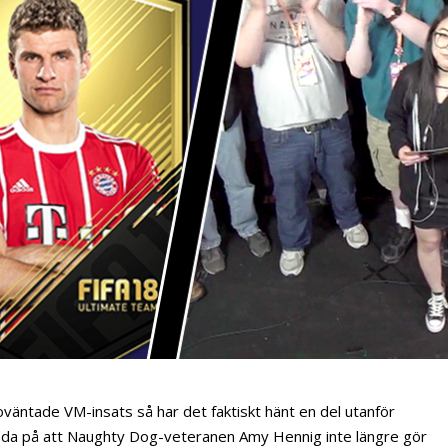
t oväntade VM-insats så har det faktiskt hänt en del utanför
t reda på att Naughty Dog-veteranen Amy Hennig inte längre gör