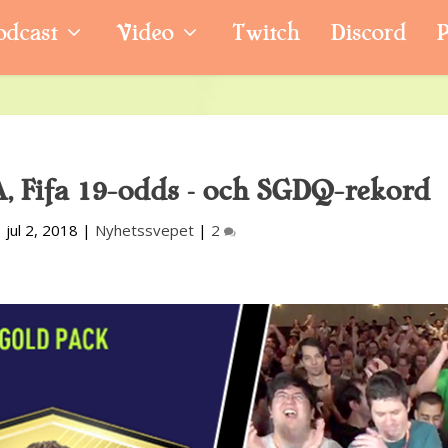
odcast
Video
Twitch
Discord
P
 Fifa 19-odds – och SGDQ-rekord
|
jul 2, 2018
|
Nyhetssvepet
|
2