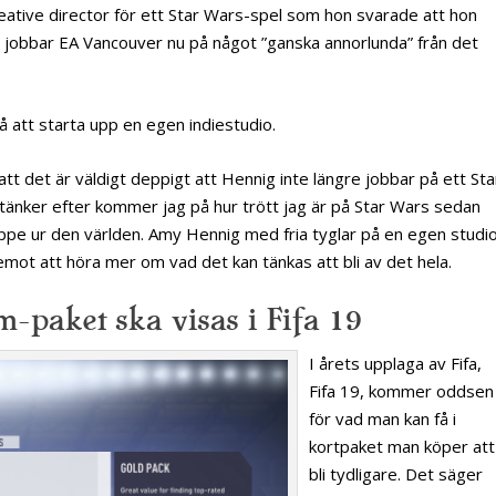
eative director för ett Star Wars-spel som hon svarade att hon
nig jobbar EA Vancouver nu på något ”ganska annorlunda” från det
 att starta upp en egen indiestudio.
att det är väldigt deppigt att Hennig inte längre jobbar på ett Sta
 tänker efter kommer jag på hur trött jag är på Star Wars sedan
ppe ur den världen. Amy Hennig med fria tyglar på en egen studi
mot att höra mer om vad det kan tänkas att bli av det hela.
-paket ska visas i Fifa 19
I årets upplaga av Fifa,
Fifa 19, kommer oddsen
för vad man kan få i
kortpaket man köper att
bli tydligare. Det säger