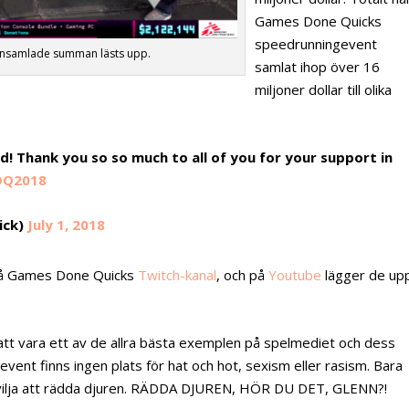
Games Done Quicks
speedrunningevent
n insamlade summan lästs upp.
samlat ihop över 16
miljoner dollar till olika
d! Thank you so so much to all of you for your support in
DQ2018
ick)
July 1, 2018
d på Games Done Quicks
Twitch-kanal
, och på
Youtube
lägger de up
tt vara ett av de allra bästa exemplen på spelmediet och dess
vent finns ingen plats för hat och hot, sexism eller rasism. Bara
vilja att rädda djuren. RÄDDA DJUREN, HÖR DU DET, GLENN?!