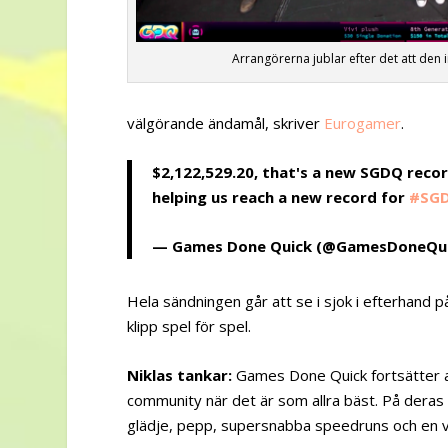
Arrangörerna jublar efter det att de
välgörande ändamål, skriver
Eurogamer
.
$2,122,529.20, that's a new SGDQ recor
helping us reach a new record for
#SG
— Games Done Quick (@GamesDoneQu
Hela sändningen går att se i sjok i efterhan
klipp spel för spel.
Niklas tankar:
Games Done Quick fortsätter a
community när det är som allra bäst. På deras e
glädje, pepp, supersnabba speedruns och en 