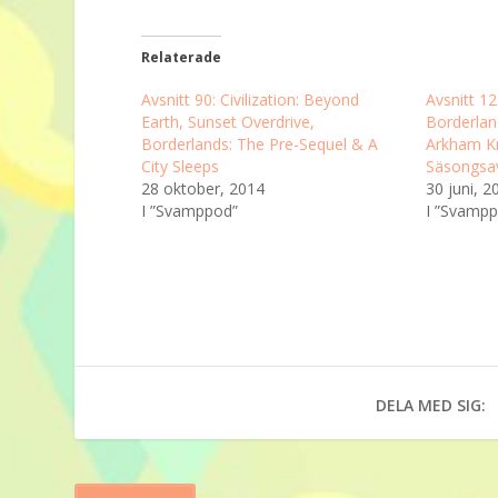
Relaterade
Avsnitt 90: Civilization: Beyond
Avsnitt 1
Earth, Sunset Overdrive,
Borderlan
Borderlands: The Pre-Sequel & A
Arkham K
City Sleeps
Säsongsav
28 oktober, 2014
30 juni, 2
I ”Svamppod”
I ”Svamp
DELA MED SIG: