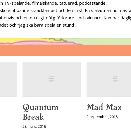
ch TV-spelande, filmälskande, tatuerad, podcastande,
rskolejobbande skräckfantast och feminist. En självutnämnd mäst
 envis och en otroligt dålig förlorare… och vinnare. Kämpar dagl
et och ”jag ska bara spela en stund”.
Quantum
Mad Max
Break
3 september, 2015
28 mars, 2016