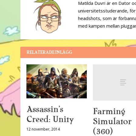
Matilda Duvri är en Dator o
universitetsstuderande, fö
headshots, som är förbannat
med kampen mellan pluggand
RELATERADE INLÄGG
Assassin’s
Farming
Creed: Unity
Simulator
(360)
12 november, 2014