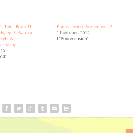
21: Tales From The
Podrecension: Borderlands 2
ds, ep. 3, Batman:
11 oktober, 2012
night &
I ”Podrecension”
slutning
015
pod”