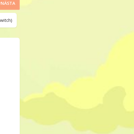
NÄSTA
witch)