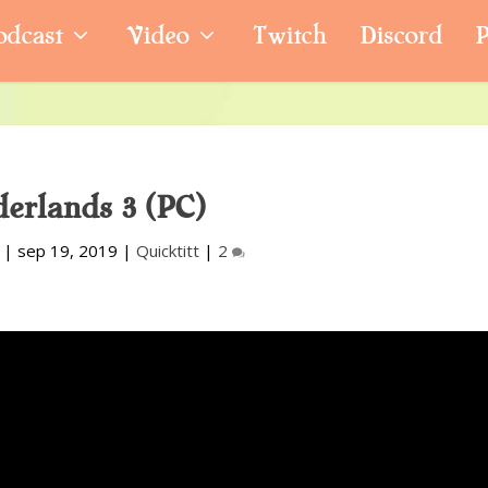
odcast
Video
Twitch
Discord
P
erlands 3 (PC)
|
sep 19, 2019
|
Quicktitt
|
2