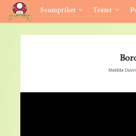
Svampriket
Texter
P
Bord
Matilda Duvri