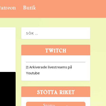
atreon
Butik
TWITCH
på
Arkiverade livestreams

Youtube
STÖTTA RIKET