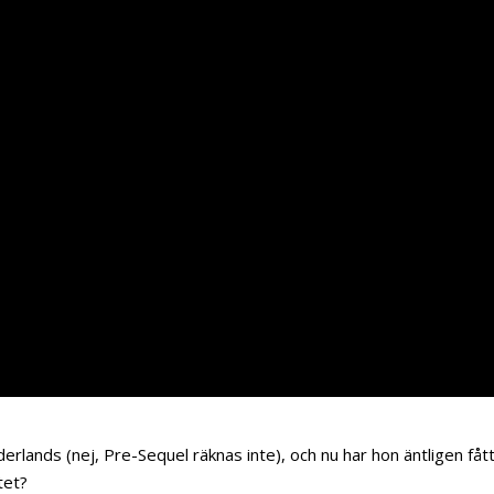
rlands (nej, Pre-Sequel räknas inte), och nu har hon äntligen fåt
tet?