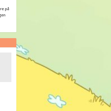
are på
igen