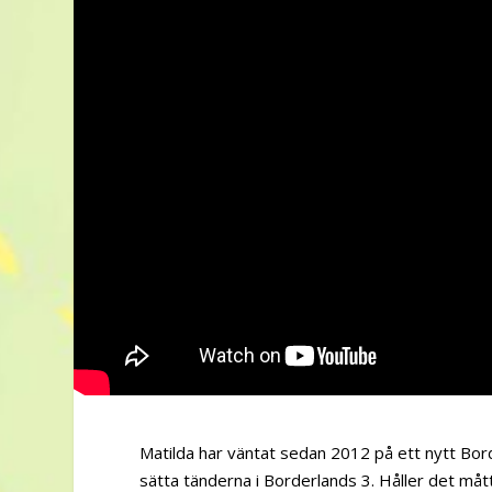
Matilda har väntat sedan 2012 på ett nytt Borde
sätta tänderna i Borderlands 3. Håller det måt