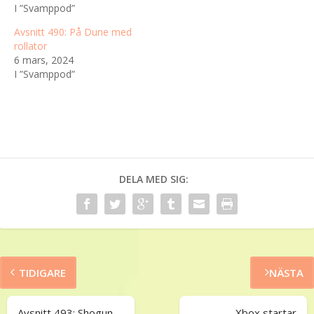
I ”Svamppod”
Avsnitt 490: På Dune med
rollator
6 mars, 2024
I ”Svamppod”
DELA MED SIG:
TIDIGARE
NÄSTA
Avsnitt 493: Shogun,
Xbox startar