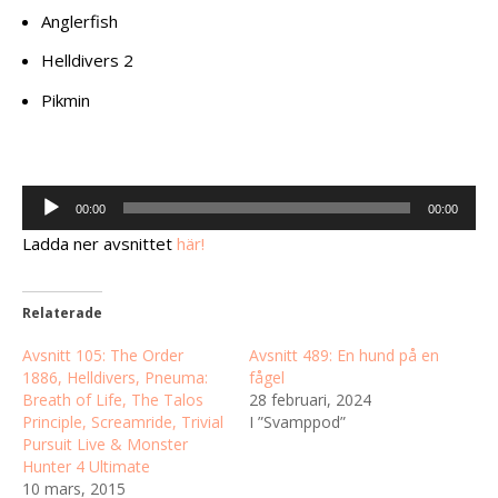
Anglerfish
Helldivers 2
Pikmin
Ljudspelare
00:00
00:00
Ladda ner avsnittet
här!
Relaterade
Avsnitt 105: The Order
Avsnitt 489: En hund på en
1886, Helldivers, Pneuma:
fågel
Breath of Life, The Talos
28 februari, 2024
Principle, Screamride, Trivial
I ”Svamppod”
Pursuit Live & Monster
Hunter 4 Ultimate
10 mars, 2015