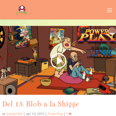
Del 13: Blob à la Shigge
av
Svampriket
|
apr 10, 2015
|
PowerPlay
|
9