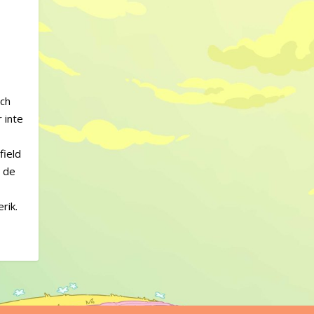
och
 inte
r
field
r de
rik.