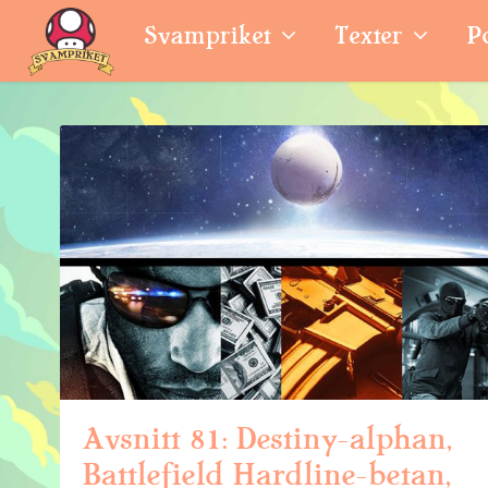
Svampriket
Texter
P
Avsnitt 81: Destiny-alphan,
Battlefield Hardline-betan,