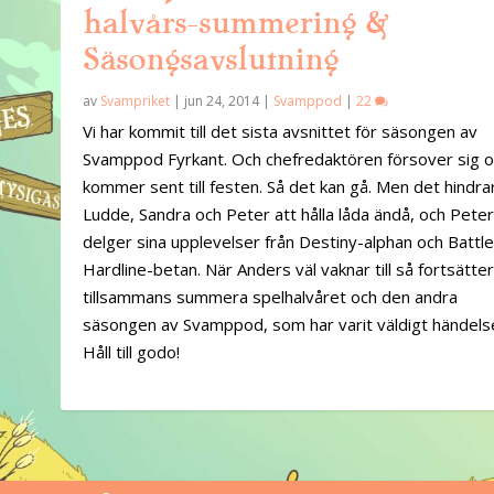
halvårs-summering &
Säsongsavslutning
av
Svampriket
|
jun 24, 2014
|
Svamppod
|
22
Vi har kommit till det sista avsnittet för säsongen av
Svamppod Fyrkant. Och chefredaktören försover sig 
kommer sent till festen. Så det kan gå. Men det hindrar
Ludde, Sandra och Peter att hålla låda ändå, och Pete
delger sina upplevelser från Destiny-alphan och Battle
Hardline-betan. När Anders väl vaknar till så fortsätte
tillsammans summera spelhalvåret och den andra
säsongen av Svamppod, som har varit väldigt händelse
Håll till godo!