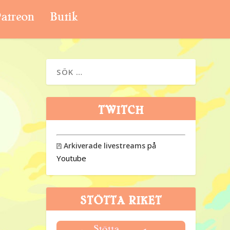
atreon
Butik
TWITCH
på
Arkiverade livestreams

Youtube
STÖTTA RIKET