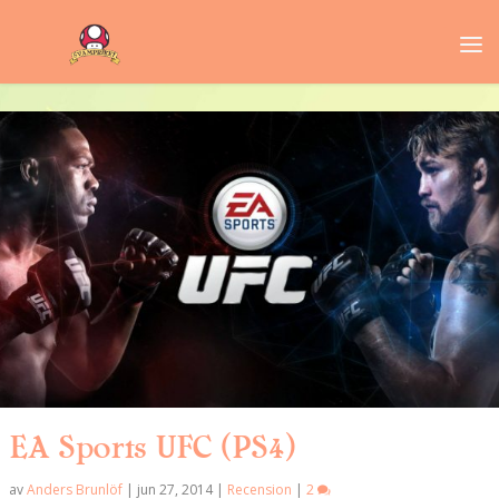
EA Sports UFC (PS4)
av
Anders Brunlöf
|
jun 27, 2014
|
Recension
|
2