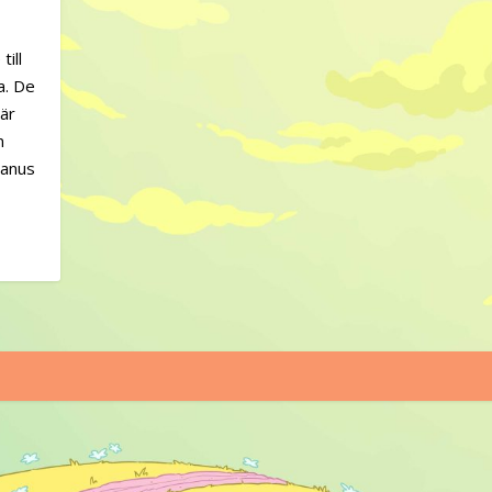
ill
a. De
 är
n
manus