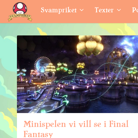
Svampriket
Texter
P
Minispelen vi vill se i Final
Fantasy