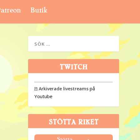
atreon
Butik
TWITCH
på
Arkiverade livestreams

Youtube
STÖTTA RIKET