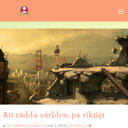
Att rädda världen, på riktigt
av
Siri Hallberg Björklund
|
mar 2, 2016
|
Krönika
|
0